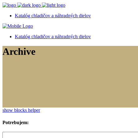
Katalóg chladičov a náhradných dielov
Katalóg chladičov a náhradných dielov
Archive
show blocks helper
Potrebujem: