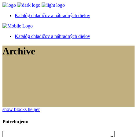
Katalóg chladičov a náhradných dielov
Katalóg chladičov a náhradných dielov
Archive
show blocks helper
Potrebujem: