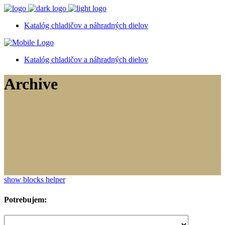
Katalóg chladičov a náhradných dielov
Katalóg chladičov a náhradných dielov
Archive
show blocks helper
Potrebujem: