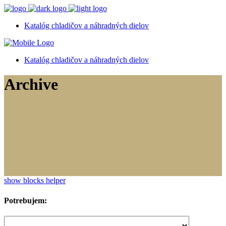
Katalóg chladičov a náhradných dielov
Katalóg chladičov a náhradných dielov
Archive
show blocks helper
Potrebujem: