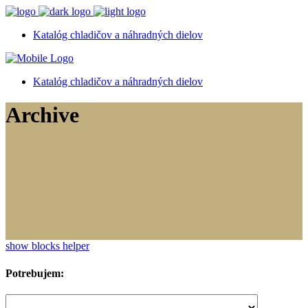
Katalóg chladičov a náhradných dielov
Katalóg chladičov a náhradných dielov
Archive
show blocks helper
Potrebujem: