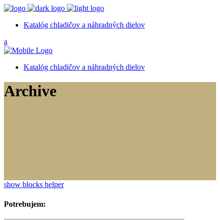
Katalóg chladičov a náhradných dielov
Katalóg chladičov a náhradných dielov
Archive
show blocks helper
Potrebujem: