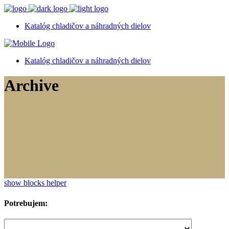
Katalóg chladičov a náhradných dielov
Katalóg chladičov a náhradných dielov
Archive
show blocks helper
Potrebujem: