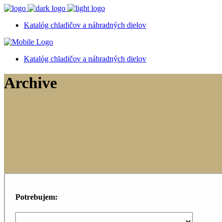
Katalóg chladičov a náhradných dielov
Katalóg chladičov a náhradných dielov
Archive
Potrebujem: