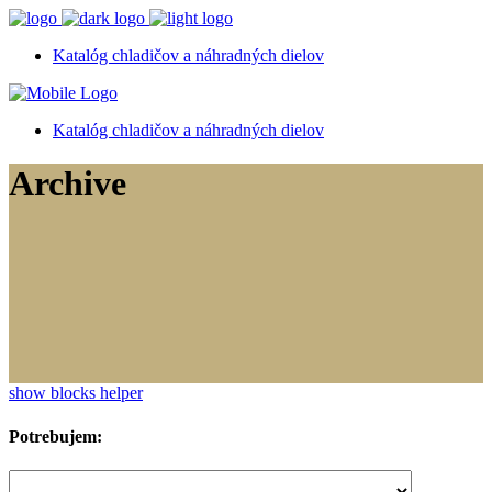
Katalóg chladičov a náhradných dielov
Katalóg chladičov a náhradných dielov
Archive
show blocks helper
Potrebujem: