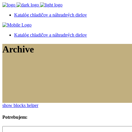
Katalóg chladičov a náhradných dielov
Katalóg chladičov a náhradných dielov
Archive
show blocks helper
Potrebujem: