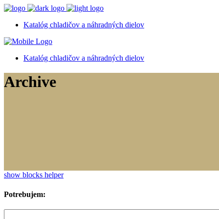
Katalóg chladičov a náhradných dielov
Katalóg chladičov a náhradných dielov
Archive
show blocks helper
Potrebujem: