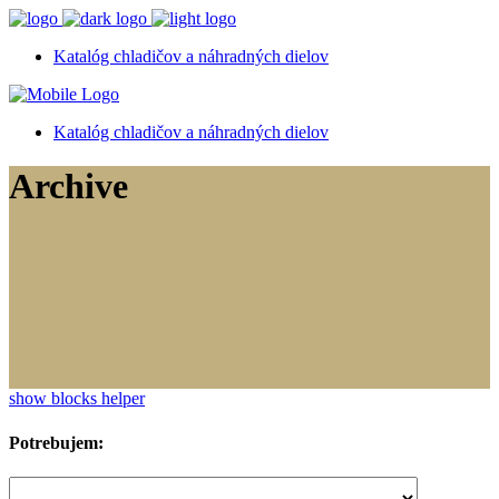
Katalóg chladičov a náhradných dielov
Katalóg chladičov a náhradných dielov
Archive
show blocks helper
Potrebujem: