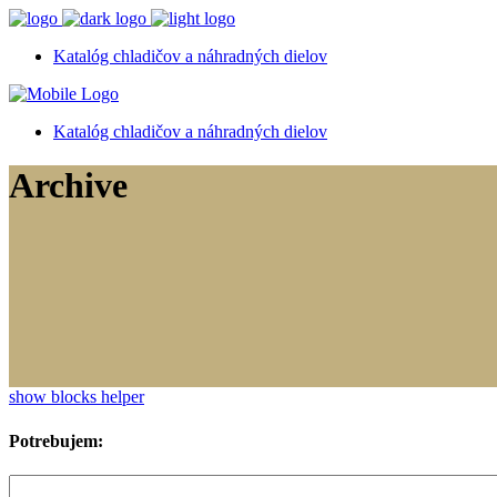
Katalóg chladičov a náhradných dielov
Katalóg chladičov a náhradných dielov
Archive
show blocks helper
Potrebujem: