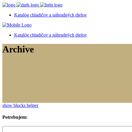
Katalóg chladičov a náhradných dielov
Katalóg chladičov a náhradných dielov
Archive
show blocks helper
Potrebujem: