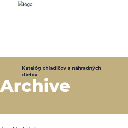
Katalóg chladičov a náhradných
dielov
Archive