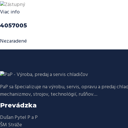
Viac info
4057005
Nezaradené
PaP sa špecializuje na výrobu, servis, opravu a predaj chla
mechanizmov, strojov, technológií, rušňov…
Prevádzka
Dušan Pytel P a P
ŠM Stráže