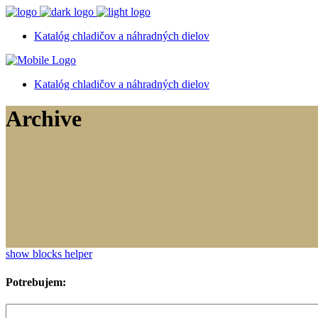
Katalóg chladičov a náhradných dielov
Katalóg chladičov a náhradných dielov
Archive
show blocks helper
Potrebujem: