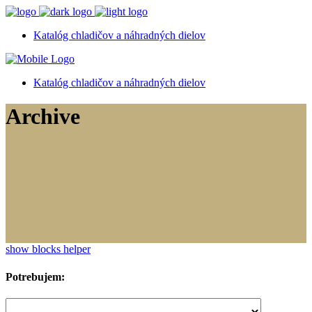
Katalóg chladičov a náhradných dielov
Katalóg chladičov a náhradných dielov
Archive
show blocks helper
Potrebujem: