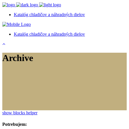
Katalóg chladičov a náhradných dielov
Katalóg chladičov a náhradných dielov
Archive
show blocks helper
Potrebujem: