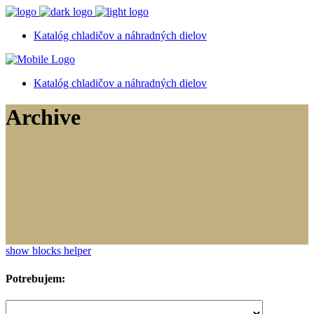
Katalóg chladičov a náhradných dielov
Katalóg chladičov a náhradných dielov
Archive
show blocks helper
Potrebujem: