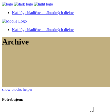
Katalóg chladičov a náhradných dielov
Katalóg chladičov a náhradných dielov
Archive
show blocks helper
Potrebujem: