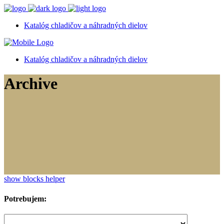
Katalóg chladičov a náhradných dielov
Katalóg chladičov a náhradných dielov
Archive
show blocks helper
Potrebujem: