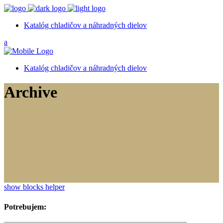
Katalóg chladičov a náhradných dielov
Katalóg chladičov a náhradných dielov
Archive
show blocks helper
Potrebujem: