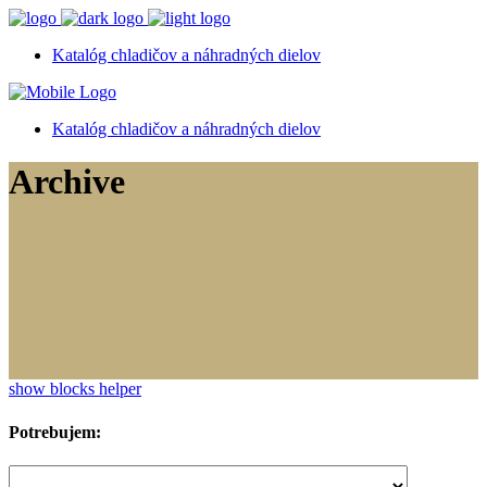
Katalóg chladičov a náhradných dielov
Katalóg chladičov a náhradných dielov
Archive
show blocks helper
Potrebujem: