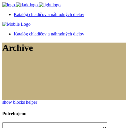
Katalóg chladičov a náhradných dielov
Katalóg chladičov a náhradných dielov
Archive
show blocks helper
Potrebujem: