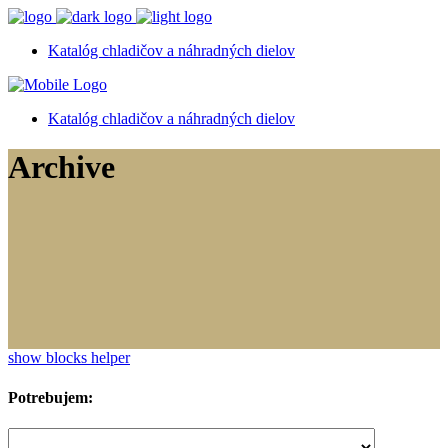
Katalóg chladičov a náhradných dielov
Katalóg chladičov a náhradných dielov
Archive
show blocks helper
Potrebujem: