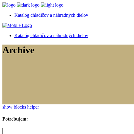
Katalóg chladičov a náhradných dielov
Katalóg chladičov a náhradných dielov
Archive
show blocks helper
Potrebujem: