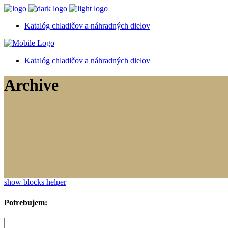
Katalóg chladičov a náhradných dielov
Katalóg chladičov a náhradných dielov
Archive
show blocks helper
Potrebujem: