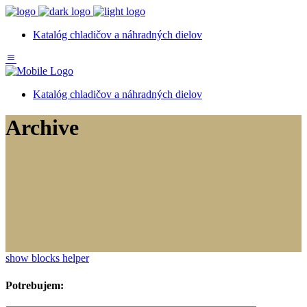
Katalóg chladičov a náhradných dielov
Katalóg chladičov a náhradných dielov
Archive
show blocks helper
Potrebujem: