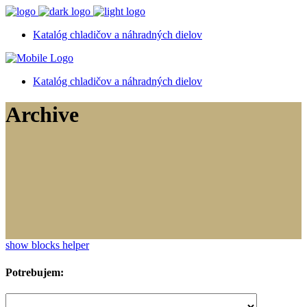
Katalóg chladičov a náhradných dielov
Katalóg chladičov a náhradných dielov
Archive
show blocks helper
Potrebujem: