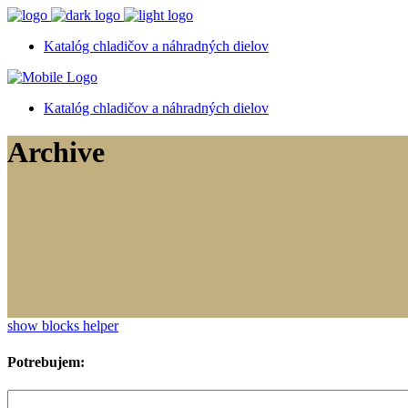
Katalóg chladičov a náhradných dielov
Katalóg chladičov a náhradných dielov
Archive
show blocks helper
Potrebujem: