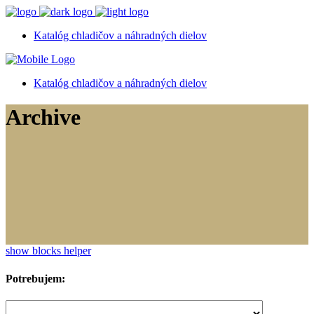
Katalóg chladičov a náhradných dielov
Katalóg chladičov a náhradných dielov
Archive
show blocks helper
Potrebujem: