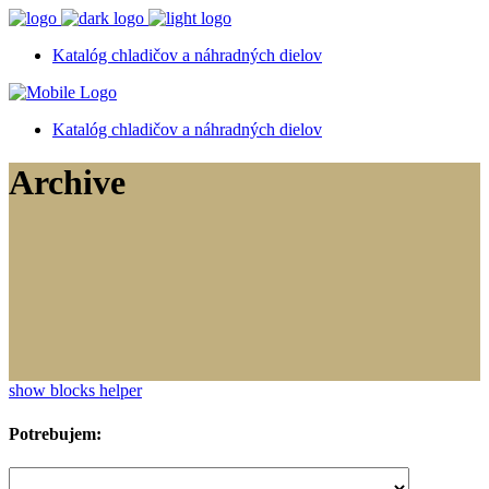
Katalóg chladičov a náhradných dielov
Katalóg chladičov a náhradných dielov
Archive
show blocks helper
Potrebujem: