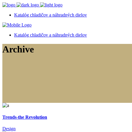
Katalóg chladičov a náhradných dielov
Katalóg chladičov a náhradných dielov
Archive
Trends-the Revolution
Design