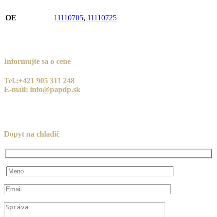
OE
11110705
,
11110725
Informujte sa o cene
Tel.:+421 905 311 248
E-mail: info@papdp.sk
Dopyt na chladič