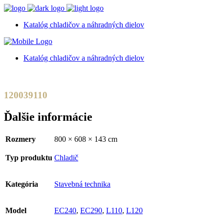
Katalóg chladičov a náhradných dielov
Katalóg chladičov a náhradných dielov
120039110
Ďalšie informácie
Rozmery
800 × 608 × 143 cm
Typ produktu
Chladič
Kategória
Stavebná technika
Model
EC240
,
EC290
,
L110
,
L120