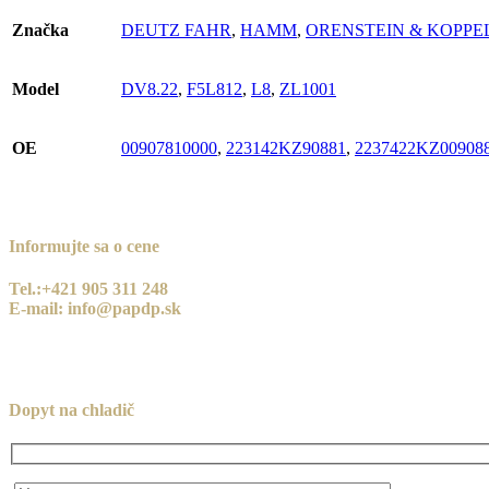
Značka
DEUTZ FAHR
,
HAMM
,
ORENSTEIN & KOPPE
Model
DV8.22
,
F5L812
,
L8
,
ZL1001
OE
00907810000
,
223142KZ90881
,
2237422KZ00908
Informujte sa o cene
Tel.:+421 905 311 248
E-mail: info@papdp.sk
Dopyt na chladič