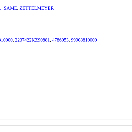
L
,
SAME
,
ZETTELMEYER
810000
,
2237422KZ90881
,
4786953
,
99908810000