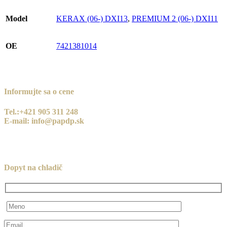
Model
KERAX (06-) DXI13
,
PREMIUM 2 (06-) DXI11
OE
7421381014
Informujte sa o cene
Tel.:+421 905 311 248
E-mail: info@papdp.sk
Dopyt na chladič