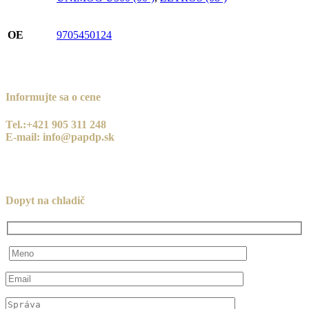
OE
9705450124
Informujte sa o cene
Tel.:+421 905 311 248
E-mail: info@papdp.sk
Dopyt na chladič