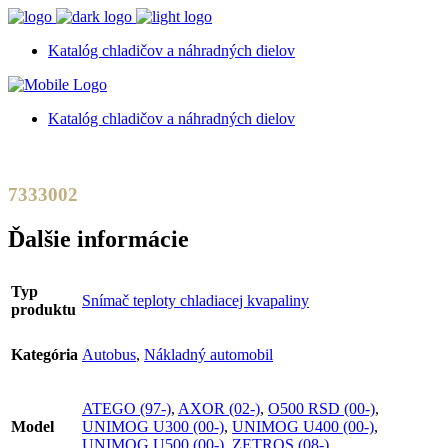
Katalóg chladičov a náhradných dielov
Katalóg chladičov a náhradných dielov
7333002
Ďalšie informácie
Typ
Snímač teploty chladiacej kvapaliny
produktu
Kategória
Autobus
,
Nákladný automobil
ATEGO (97-)
,
AXOR (02-)
,
O500 RSD (00-)
,
Model
UNIMOG U300 (00-)
,
UNIMOG U400 (00-)
,
UNIMOG U500 (00-)
,
ZETROS (08-)