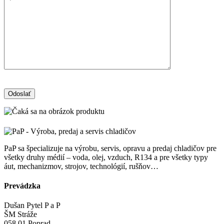
PaP sa špecializuje na výrobu, servis, opravu a predaj chladičov pre
všetky druhy médií – voda, olej, vzduch, R134 a pre všetky typy
áut, mechanizmov, strojov, technológií, rušňov…
Prevádzka
Dušan Pytel P a P
ŠM Stráže
058 01 Poprad