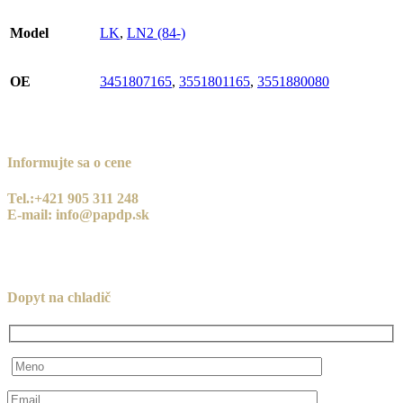
Model
LK
,
LN2 (84-)
OE
3451807165
,
3551801165
,
3551880080
Informujte sa o cene
Tel.:+421 905 311 248
E-mail: info@papdp.sk
Dopyt na chladič