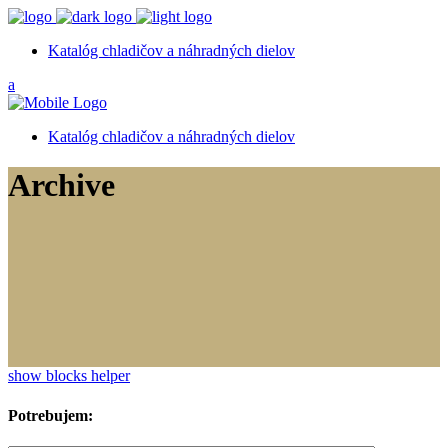
Katalóg chladičov a náhradných dielov
Katalóg chladičov a náhradných dielov
Archive
show blocks helper
Potrebujem: